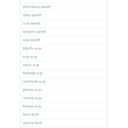
চাঁপাইনবাবগঞ্জ-রাজশাহী
নাটোর-রাজশাহী
নওগাঁ-রাজশাহী
জয়পুরহাট-রাজশাহী
বগুড়া-রাজশাহী
ঠাকুরগাঁও-রংপুর
রংপুর-রংপুর
পঞ্চগড়-রংপুর
নীলফামারী-রংপুর
লালমনিরহাট-রংপুর
কুড়িগ্রাম-রংপুর
গাইবান্ধা-রংপুর
দিনাজপুর-রংপুর
সিলেট-সিলেট
সুনামগঞ্জ-সিলেট