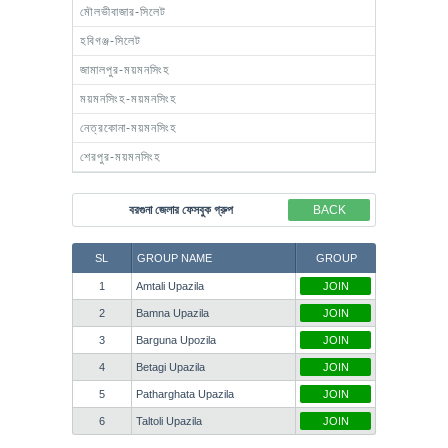
মৌলভীবাজার-সিলেট
হবিগঞ্জ-সিলেট
জামালপুর-ময়মনসিংহ
ময়মনসিংহ-ময়মনসিংহ
নেত্রকোনা-ময়মনসিংহ
শেরপুর-ময়মনসিংহ
বরগুনা জেলার ফেসবুক গ্রুপ
BACK
SL
GROUP NAME
GROUP
1
Amtali Upazila
JOIN
2
Bamna Upazila
JOIN
3
Barguna Upozila
JOIN
4
Betagi Upazila
JOIN
5
Patharghata Upazila
JOIN
6
Taltoli Upazila
JOIN