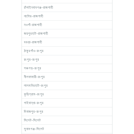
চাঁপাইনবাবগঞ্জ-রাজশাহী
নাটোর-রাজশাহী
নওগাঁ-রাজশাহী
জয়পুরহাট-রাজশাহী
বগুড়া-রাজশাহী
ঠাকুরগাঁও-রংপুর
রংপুর-রংপুর
পঞ্চগড়-রংপুর
নীলফামারী-রংপুর
লালমনিরহাট-রংপুর
কুড়িগ্রাম-রংপুর
গাইবান্ধা-রংপুর
দিনাজপুর-রংপুর
সিলেট-সিলেট
সুনামগঞ্জ-সিলেট