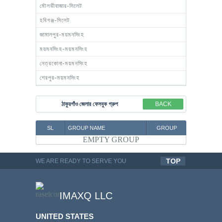
মৌলভীবাজার-সিলেট
হবিগঞ্জ-সিলেট
জামালপুর-ময়মনসিংহ
ময়মনসিংহ-ময়মনসিংহ
নেত্রকোনা-ময়মনসিংহ
শেরপুর-ময়মনসিংহ
ঠাকুরগাঁও জেলার ফেসবুক গ্রুপ
BACK
SL
GROUP NAME
GROUP
EMPTY GROUP
TOP
WE ARE READY TO SERVE YOU
QUALITYFUL WORK
IMAXQ LLC
UNITED STATES