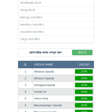
মৌলভীবাজার-সিলেট
হবিগঞ্জ-সিলেট
জামালপুর-ময়মনসিংহ
ময়মনসিংহ-ময়মনসিংহ
নেত্রকোনা-ময়মনসিংহ
শেরপুর-ময়মনসিংহ
ব্রাহ্মণবাড়িয়া জেলার ফেসবুক গ্রুপ
BACK
SL
GROUP NAME
GROUP
1
Akhaura Upazila
JOIN
2
Akhaura Upazila
JOIN
3
Ashuganj Upazila
JOIN
4
আশুগঞ্জের খবর
JOIN
5
আমাদের আশুগঞ্জ
JOIN
6
Bancharampur Upozila
JOIN