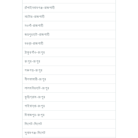
চাঁপাইনবাবগঞ্জ-রাজশাহী
নাটোর-রাজশাহী
নওগাঁ-রাজশাহী
জয়পুরহাট-রাজশাহী
বগুড়া-রাজশাহী
ঠাকুরগাঁও-রংপুর
রংপুর-রংপুর
পঞ্চগড়-রংপুর
নীলফামারী-রংপুর
লালমনিরহাট-রংপুর
কুড়িগ্রাম-রংপুর
গাইবান্ধা-রংপুর
দিনাজপুর-রংপুর
সিলেট-সিলেট
সুনামগঞ্জ-সিলেট