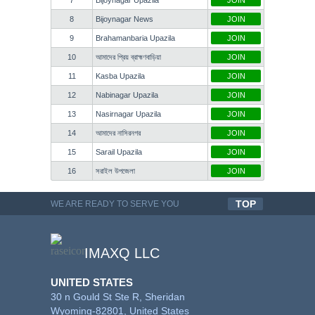
7
Bijoynagar Upazila
JOIN
8
Bijoynagar News
JOIN
9
Brahamanbaria Upazila
JOIN
10
আমাদের প্রিয় ব্রাহ্মণবাড়িয়া
JOIN
11
Kasba Upazila
JOIN
12
Nabinagar Upazila
JOIN
13
Nasirnagar Upazila
JOIN
14
আমাদের নাসিরনগর
JOIN
15
Sarail Upazila
JOIN
16
সরাইল উপজেলা
JOIN
TOP
WE ARE READY TO SERVE YOU
QUALITYFUL WORK
IMAXQ LLC
UNITED STATES
30 n Gould St Ste R, Sheridan
Wyoming-82801, United States