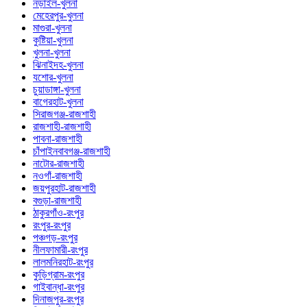
নড়াইল-খুলনা
মেহেরপুর-খুলনা
মাগুরা-খুলনা
কুষ্টিয়া-খুলনা
খুলনা-খুলনা
ঝিনাইদহ-খুলনা
যশোর-খুলনা
চুয়াডাঙ্গা-খুলনা
বাগেরহাট-খুলনা
সিরাজগঞ্জ-রাজশাহী
রাজশাহী-রাজশাহী
পাবনা-রাজশাহী
চাঁপাইনবাবগঞ্জ-রাজশাহী
নাটোর-রাজশাহী
নওগাঁ-রাজশাহী
জয়পুরহাট-রাজশাহী
বগুড়া-রাজশাহী
ঠাকুরগাঁও-রংপুর
রংপুর-রংপুর
পঞ্চগড়-রংপুর
নীলফামারী-রংপুর
লালমনিরহাট-রংপুর
কুড়িগ্রাম-রংপুর
গাইবান্ধা-রংপুর
দিনাজপুর-রংপুর