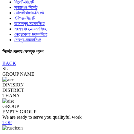
সিলেট-সিলেট
সুনামগঞ্জ-সিলেট
মৌলভীবাজার-সিলেট
হবিগঞ্জ-সিলেট
জামালপুর-ময়মনসিংহ
ময়মনসিংহ-ময়মনসিংহ
নেত্রকোনা-ময়মনসিংহ
শেরপুর-ময়মনসিংহ
সিলেট জেলার ফেসবুক গ্রুপ
BACK
SL
GROUP NAME
DIVISION
DISTRICT
THANA
GROUP
EMPTY GROUP
We are ready to serve you qualityful work
TOP